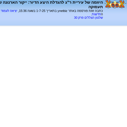
היוזמה של עיריית ר"ג להגדלת היצע הדיור: ייקור הארנונה 
תעסוקה
כתבה זאת פורסמה באתר ynetbiz בתאריך 1-7-25 בשעה 15:36,
יציאה לעמוד
ה
חדשות
.
שלטון הצללים פרק 30