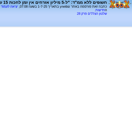
חשופים ללא ממ"ד: "ל-5 מיליון אזרחים אין זמן לחכות 15 שנים לפינוי בינוי"
כתבה זאת פורסמה באתר ynetbiz בתאריך 1-7-25 בשעה 07:08,
יציאה לעמוד
ה
חדשות
.
שלטון הצללים פרק 28