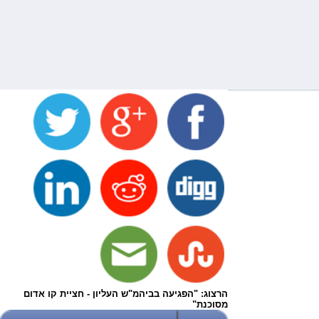
הרצוג: "הפגיעה בביהמ"ש העליון - חציית קו אדום
מסוכנת"