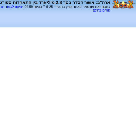
ארה"ב: אושר הסדר בסך 2.8 מיליארד בין התאחדות ספורט הקולג`ים לסטודנטים
כתבה זאת פורסמה באתר ynet בתאריך 7-6-25 בשעה 04:59,
יציאה לעמוד הכ
פורום בחינם