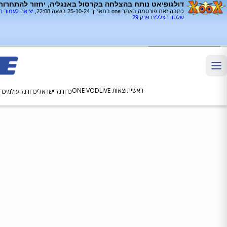
דולגופיאט נותח בהצלחה בקרסול באנגליה, יחזור להתחרות
כתבה זאת פורסמה באתר one בתאריך 25-10-24 בשעה 22:08,
יציאה לעמוד 
שלטון הצללים פרק 29