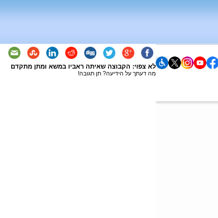
לא צפוי: הקבוצה שאיתה ראביו במשא ומתן מתקדם
מה דעתך על הידיעה? תן תגובה!