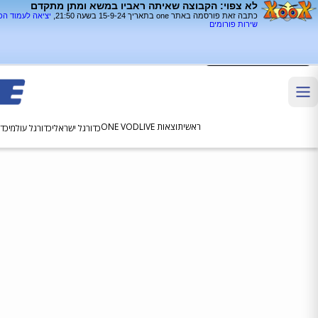
לא צפוי: הקבוצה שאיתה ראביו במשא ומתן מתקדם
כתבה זאת פורסמה באתר one בתאריך 15-9-24 בשעה 21:50,
יציאה לעמוד ה
שירות פורומים