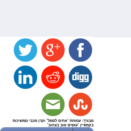
מבורך: עמותת `אחים לסמל` וקרן מכבי ממשיכות
בקמפיין `עושים טוב בצהוב`