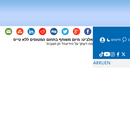
אלביט: מיזם משותף בתחום המטוסים ללא טייס
מה דעתך על הידיעה? תן תגובה!