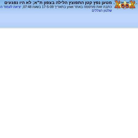
מטען נפץ קטן התפוצץ הלילה בצפון ת"א; לא היו נפגעים
כתבה זאת פורסמה באתר ynet בתאריך 17-5-09 בשעה 07:48,
יציאה לעמוד ה
שלטון הצללים